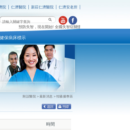
濟院
仁濟醫院
新莊仁濟醫院
仁濟安老所
預防失智，現在開始! 全國失智症關懷專線 0800-474-580(失智時 我幫
健保病床標示
附設醫院
>
最新消息
>
性騷擾專區
時間