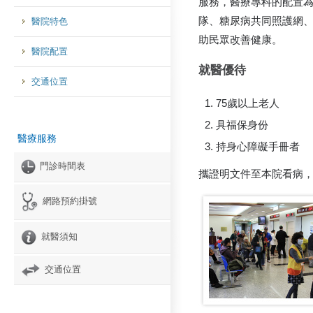
服務，醫療專科的配置
隊、糖尿病共同照護網
醫院特色
助民眾改善健康。
醫院配置
就醫優待
交通位置
75歲以上老人
具福保身份
醫療服務
持身心障礙手冊者
門診時間表
攜證明文件至本院看病
網路預約掛號
就醫須知
交通位置