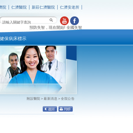
濟院
仁濟醫院
新莊仁濟醫院
仁濟安老所
預防失智，現在開始! 全國失智症關懷專線 0800-474-580(失智時
健保病床標示
附設醫院
>
最新消息
>
全院公告